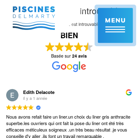
Aller
Aie ! Cette page est introuvable.
au
contenu
MENU
principal
Il semble que ce que vous cherchez est introuvable.
BIEN
Basée sur
24 avis
Edith Delacote
il y a 1 année
Nous avons refait faire un liner.un choix du liner gris anthracite
superbe.les ouvriers qui ont fait la pose du liner ont été très
efficaces méticuleux soigneux .un très beau résultat .je vous
conseille d'y aller .ils font un travail remarquable .