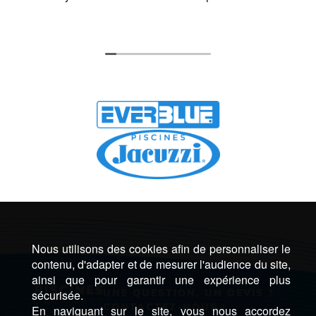
Nous utilisons des cookies afin de personnaliser le
contenu, d'adapter et de mesurer l'audience du site,
ainsi que pour garantir une expérience plus
UNE QUESTION, UN DEVIS ?
sécurisée.
CONTACTEZ-NOUS !
En naviguant sur le site, vous nous accordez