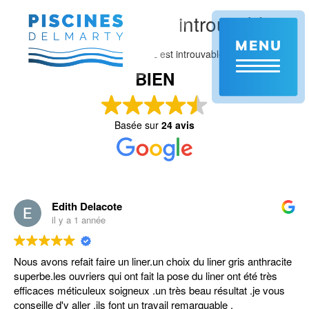
Aller
Aie ! Cette page est introuvable.
au
contenu
MENU
principal
Il semble que ce que vous cherchez est introuvable.
BIEN
Basée sur
24 avis
Edith Delacote
il y a 1 année
Nous avons refait faire un liner.un choix du liner gris anthracite
superbe.les ouvriers qui ont fait la pose du liner ont été très
efficaces méticuleux soigneux .un très beau résultat .je vous
conseille d'y aller .ils font un travail remarquable .